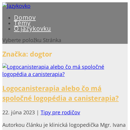
Domov
Témy
O jazykovku
Vyberte položku Stránka
Značka:
dogtor
Logocanisterapia alebo čo má
spoločné logopédia a canisterapia?
22. júna 2023
|
Tipy pre rodičov
Autorkou článku je klinická logopedička Mgr. Ivana