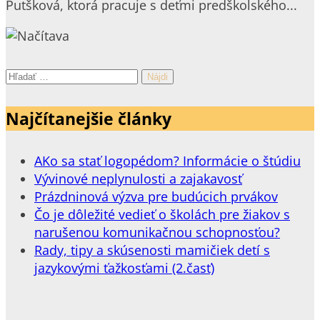
Putšková, ktorá pracuje s deťmi predškolského...
Hľadať:
Najčítanejšie články
AKo sa stať logopédom? Informácie o štúdiu
Vývinové neplynulosti a zajakavosť
Prázdninová výzva pre budúcich prvákov
Čo je dôležité vedieť o školách pre žiakov s
narušenou komunikačnou schopnosťou?
Rady, tipy a skúsenosti mamičiek detí s
jazykovými ťažkosťami (2.časť)