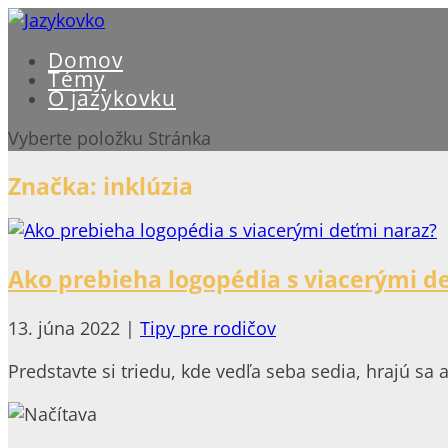
Domov
Témy
O jazykovku
Vyberte položku Stránka
Značka:
inklúzia
Ako prebieha logopédia s viacerými d
13. júna 2022
|
Tipy pre rodičov
Predstavte si triedu, kde vedľa seba sedia, hrajú sa 