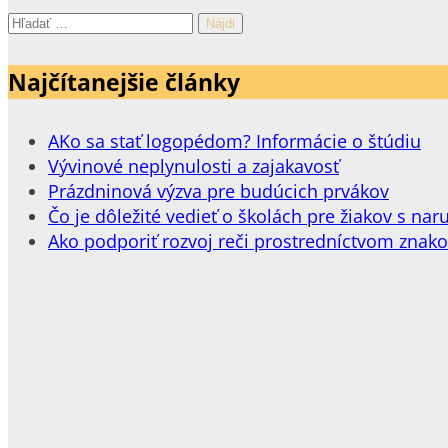
Hľadať:
Najčítanejšie články
AKo sa stať logopédom? Informácie o štúdiu
Vývinové neplynulosti a zajakavosť
Prázdninová výzva pre budúcich prvákov
Čo je dôležité vedieť o školách pre žiakov s 
Ako podporiť rozvoj reči prostredníctvom znak