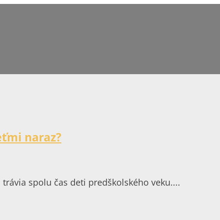
eťmi naraz?
a trávia spolu čas deti predškolského veku....