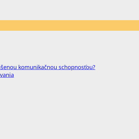
narušenou komunikačnou schopnosťou?
ovania