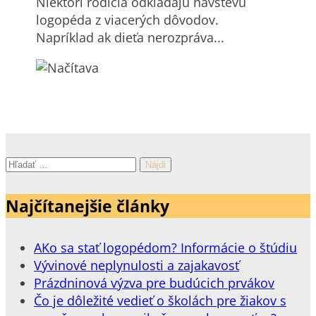
Niektorí rodičia odkladajú návštevu
logopéda z viacerých dôvodov.
Napríklad ak dieťa nerozpráva...
Hľadať:
Najčítanejšie články
AKo sa stať logopédom? Informácie o štúdiu
Vývinové neplynulosti a zajakavosť
Prázdninová výzva pre budúcich prvákov
Čo je dôležité vedieť o školách pre žiakov s