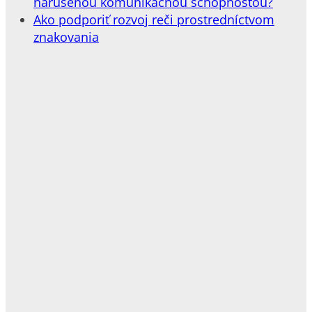
narušenou komunikačnou schopnosťou?
Ako podporiť rozvoj reči prostredníctvom
znakovania