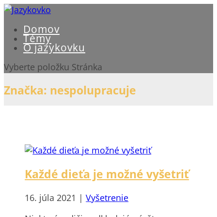
Domov
Témy
O jazykovku
Vyberte položku Stránka
Značka:
nespolupracuje
Každé dieťa je možné vyšetriť
16. júla 2021
|
Vyšetrenie