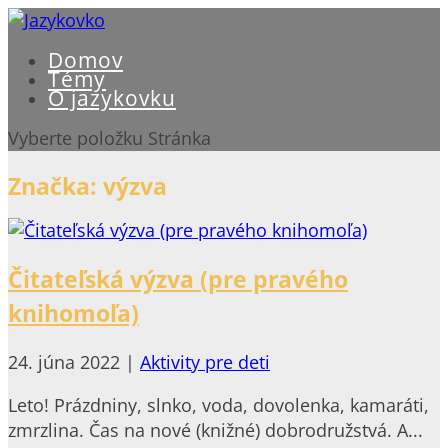
Domov
Témy
O jazykovku
Vyberte položku Stránka
Značka:
výzva
Čitateľská výzva (pre pravého
knihomoľa)
24. júna 2022
|
Aktivity pre deti
Leto! Prázdniny, slnko, voda, dovolenka, kamaráti,
zmrzlina. Čas na nové (knižné) dobrodružstvá. A...