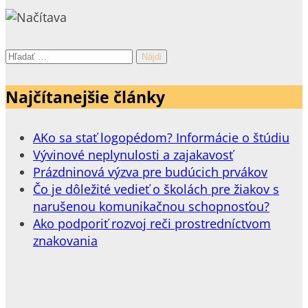
Hľadať:
Najčítanejšie články
AKo sa stať logopédom? Informácie o štúdiu
Vývinové neplynulosti a zajakavosť
Prázdninová výzva pre budúcich prvákov
Čo je dôležité vedieť o školách pre žiakov s
narušenou komunikačnou schopnosťou?
Ako podporiť rozvoj reči prostredníctvom
znakovania