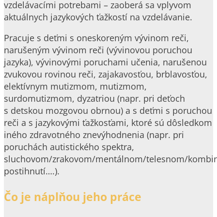
vzdelávacími potrebami – zaoberá sa vplyvom
aktuálnych jazykových ťažkostí na vzdelávanie.
Pracuje s deťmi s oneskoreným vývinom reči,
narušeným vývinom reči (vývinovou poruchou
jazyka), vývinovými poruchami učenia, narušenou
zvukovou rovinou reči, zajakavosťou, brblavosťou,
elektívnym mutizmom, mutizmom,
surdomutizmom, dyzatriou (napr. pri deťoch
s detskou mozgovou obrnou) a s deťmi s poruchou
reči a s jazykovými ťažkosťami, ktoré sú dôsledkom
iného zdravotného znevýhodnenia (napr. pri
poruchách autistického spektra,
sluchovom/zrakovom/mentálnom/telesnom/komb
postihnutí….).
Čo je náplňou jeho práce