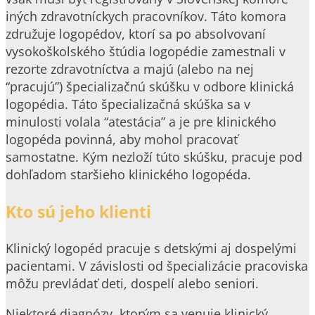
iných zdravotníckych pracovníkov. Táto komora
združuje logopédov, ktorí sa po absolvovaní
vysokoškolského štúdia logopédie zamestnali v
rezorte zdravotníctva a majú (alebo na nej
“pracujú”) špecializačnú skúšku v odbore klinická
logopédia. Táto špecializačná skúška sa v
minulosti volala “atestácia” a je pre klinického
logopéda povinná, aby mohol pracovať
samostatne. Kým nezloží túto skúšku, pracuje pod
dohľadom staršieho klinického logopéda.
Kto sú jeho klienti
Klinický logopéd pracuje s detskými aj dospelými
pacientami. V závislosti od špecializácie pracoviska
môžu prevládať deti, dospelí alebo seniori.
Niektoré diagnózy, ktorým sa venuje klinický