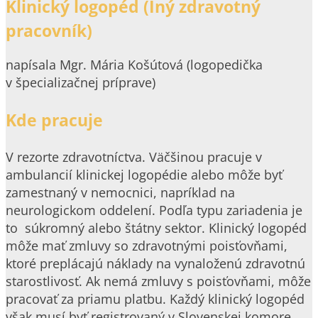
Klinický logopéd (Iný zdravotný
pracovník)
napísala Mgr. Mária Košútová (logopedička
v špecializačnej príprave)
Kde pracuje
V rezorte zdravotníctva. Väčšinou pracuje v
ambulancií klinickej logopédie alebo môže byť
zamestnaný v nemocnici, napríklad na
neurologickom oddelení. Podľa typu zariadenia je
to súkromný alebo štátny sektor. Klinický logopéd
môže mať zmluvy so zdravotnými poisťovňami,
ktoré preplácajú náklady na vynaloženú zdravotnú
starostlivosť. Ak nemá zmluvy s poisťovňami, môže
pracovať za priamu platbu. Každý klinický logopéd
však musí byť registrovaný v Slovenskej komore