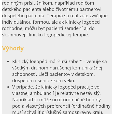
rodinným príslušníkom, napríklad rodičom
detského pacienta alebo životnému partnerovi
dospelého pacienta. Terapia sa realizuje zvyčajne
individuálnou formou, ale ak klinický logopéd
rozhodne, môžu byť pacienti zaradení aj do
skupinovej klinicko-logopedickej terapie.
Výhody
Klinický logopéd má “širší záber” – venuje sa
všetkým druhom narušenej komunikačnej
schopnosti. Lieči pacientov v detskom,
dospelom i seniorskom veku.
V prípade, že klinický logopéd pracuje vo
vlastnej ambulancií je relatívne nezávislý.
Napríklad si môže určiť ordinačné hodiny
podľa vlastných preferencií (ordinačné hodiny
musí schváliť príslušný samosprávny kraj).