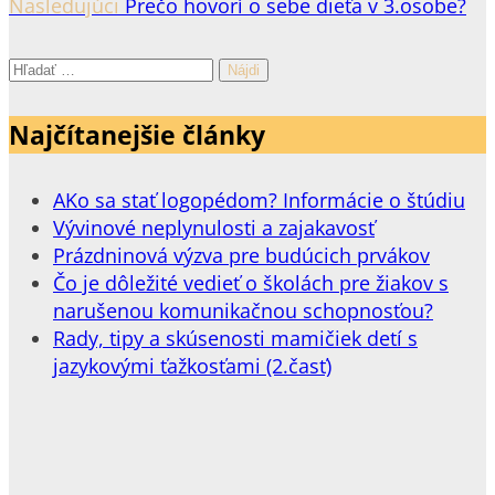
Nasledujúci
Prečo hovorí o sebe dieťa v 3.osobe?
Hľadať:
Najčítanejšie články
AKo sa stať logopédom? Informácie o štúdiu
Vývinové neplynulosti a zajakavosť
Prázdninová výzva pre budúcich prvákov
Čo je dôležité vedieť o školách pre žiakov s
narušenou komunikačnou schopnosťou?
Rady, tipy a skúsenosti mamičiek detí s
jazykovými ťažkosťami (2.časť)