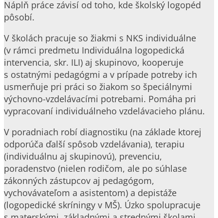
Náplň práce závisí od toho, kde školský logopéd
pôsobí.
V školách pracuje so žiakmi s NKS individuálne
(v rámci predmetu Individuálna logopedická
intervencia, skr. ILI) aj skupinovo, kooperuje
s ostatnými pedagógmi a v prípade potreby ich
usmerňuje pri práci so žiakom so špeciálnymi
výchovno-vzdelávacími potrebami. Pomáha pri
vypracovaní individuálneho vzdelávacieho plánu.
V poradniach robí diagnostiku (na základe ktorej
odporúča ďalší spôsob vzdelávania), terapiu
(individuálnu aj skupinovú), prevenciu,
poradenstvo (nielen rodičom, ale po súhlase
zákonných zástupcov aj pedagógom,
vychovávateľom a asistentom) a depistáže
(logopedické skríningy v MŠ). Úzko spolupracuje
s materskými, základnými a strednými školami,