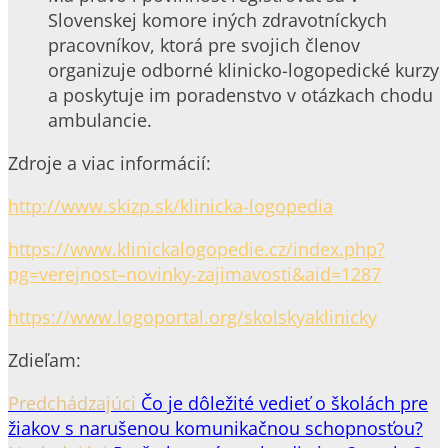
Slovenskej komore iných zdravotníckych
pracovníkov, ktorá pre svojich členov
organizuje odborné klinicko-logopedické kurzy
a poskytuje im poradenstvo v otázkach chodu
ambulancie.
Zdroje a viac informácií:
http://www.skizp.sk/klinicka-logopedia
https://www.klinickalogopedie.cz/index.php?
pg=verejnost–novinky-zajimavosti&aid=1287
https://www.logoportal.org/skolskyaklinicky
Zdieľam:
Predchádzajúci
Čo je dôležité vedieť o školách pre
žiakov s narušenou komunikačnou schopnosťou?