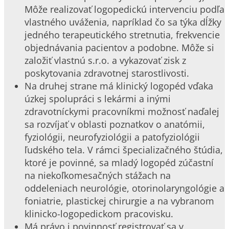
Môže realizovať logopedickú intervenciu podľa
vlastného uváženia, napríklad čo sa týka dĺžky
jedného terapeutického stretnutia, frekvencie
objednávania pacientov a podobne. Môže si
založiť vlastnú s.r.o. a vykazovať zisk z
poskytovania zdravotnej starostlivosti.
Na druhej strane má klinický logopéd vďaka
úzkej spolupráci s lekármi a inými
zdravotníckymi pracovníkmi možnosť naďalej
sa rozvíjať v oblasti poznatkov o anatómii,
fyziológii, neurofyziológii a patofyziológii
ľudského tela. V rámci špecializačného štúdia,
ktoré je povinné, sa mladý logopéd zúčastní
na niekoľkomesačných stážach na
oddeleniach neurológie, otorinolaryngológie a
foniatrie, plastickej chirurgie a na vybranom
klinicko-logopedickom pracovisku.
Má právo i povinnosť registrovať sa v