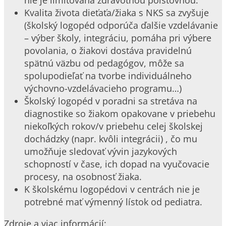
nie je limitovaná zdravotnou poisťovňou.
Kvalita života dieťaťa/žiaka s NKS sa zvyšuje
(školský logopéd odporúča ďalšie vzdelávanie
– výber školy, integráciu, pomáha pri výbere
povolania, o žiakovi dostáva pravidelnú
spätnú väzbu od pedagógov, môže sa
spolupodieľať na tvorbe individuálneho
výchovno-vzdelávacieho programu…)
Školský logopéd v poradni sa stretáva na
diagnostike so žiakom opakovane v priebehu
niekoľkých rokov/v priebehu celej školskej
dochádzky (napr. kvôli integrácii) , čo mu
umožňuje sledovať vývin jazykových
schopností v čase, ich dopad na vyučovacie
procesy, na osobnosť žiaka.
K školskému logopédovi v centrách nie je
potrebné mať výmenný lístok od pediatra.
Zdroje a viac informácií: