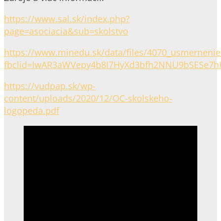
https://www.sal.sk/index.php?
page=asociacia&sub=skolstvo
https://www.minedu.sk/data/files/4070_usmernenie
fbclid=IwAR3aWVepy4b8I7HyXd3bfh2NNU9bSESe7
https://vudpap.sk/wp-
content/uploads/2020/12/OC-skolskeho-
logopeda.pdf