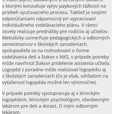
s ktorými konzultuje vplyv jazykových ťažkostí na
priebeh vyučovacieho procesu. Taktiež je svojimi
odporúčaniami nápomocný pri vypracovaní
individuálneho vzdelávacieho plánu. V rámci
osvety realizuje prednášky pre rodičov aj učiteľov.
Metodicky usmerňuje pedagogických a odborných
zamestnancov v školských zariadeniach,
spolupodieľa sa na rozhodovaní o forme
vzdelávania detí a žiakov s NKS, v prípade potreby
môže navrhnúť žiakovi pridelenie asistenta učiteľa.
Logopéd z poradne môže realizovať logopédiu aj
v školských zariadeniach (čo je však, vzhľadom na
vyťaženosť logopéda možné len výnimočne).
V prípade potreby spolupracuje aj s klinickým
logopédom, klinickým psychológom, všeobecným
lekárom pre deti a dorast, či iným odborným
lekárom.