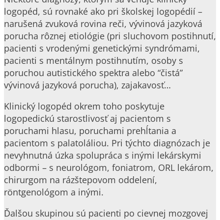
logopéd, sú rovnaké ako pri školskej logopédií –
narušená zvuková rovina reči, vývinová jazyková
porucha rôznej etiológie (pri sluchovom postihnutí,
pacienti s vrodenými genetickými syndrómami,
pacienti s mentálnym postihnutím, osoby s
poruchou autistického spektra alebo “čistá”
vývinová jazyková porucha), zajakavosť…
Klinický logopéd okrem toho poskytuje
logopedickú starostlivosť aj pacientom s
poruchami hlasu, poruchami prehĺtania a
pacientom s palatoláliou. Pri týchto diagnózach je
nevyhnutná úzka spolupráca s inými lekárskymi
odbormi – s neurológom, foniatrom, ORL lekárom,
chirurgom na rázštepovom oddelení,
röntgenológom a inými.
Ďalšou skupinou sú pacienti po cievnej mozgovej