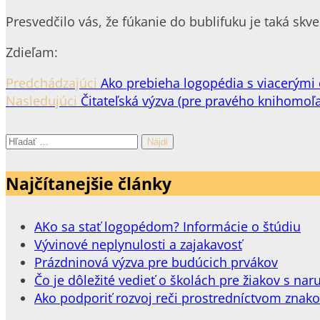
Presvedčilo vás, že fúkanie do bublifuku je taká skve
Zdieľam:
Predchádzajúci
Ako prebieha logopédia s viacerými
Nasledujúci
Čitateľská výzva (pre pravého knihomoľa
Hľadať:
Najčítanejšie články
AKo sa stať logopédom? Informácie o štúdiu
Vývinové neplynulosti a zajakavosť
Prázdninová výzva pre budúcich prvákov
Čo je dôležité vedieť o školách pre žiakov s 
Ako podporiť rozvoj reči prostredníctvom znak