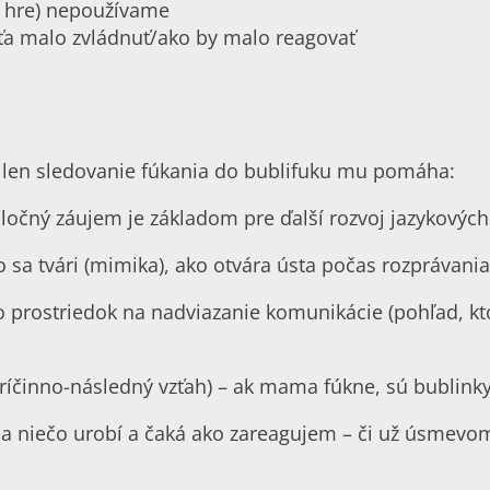
ek hre) nepoužívame
a malo zvládnuť/ako by malo reagovať
už len sledovanie fúkania do bublifuku mu pomáha:
ločný záujem je základom pre ďalší rozvoj jazykovýc
 sa tvári (mimika), ako otvára ústa počas rozprávania 
 prostriedok na nadviazanie komunikácie (pohľad, ktor
príčinno-následný vzťah) – ak mama fúkne, sú bublin
 niečo urobí a čaká ako zareagujem – či už úsmevom