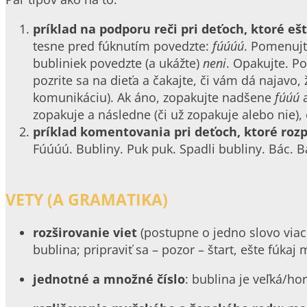
príklad na podporu reči pri deťoch, ktoré eš
tesne pred fúknutím povedzte:
fúúúú
. Pomenujte
bubliniek povedzte (a ukážte)
neni
. Opakujte. P
pozrite sa na dieťa a čakajte, či vám dá najavo
komunikáciu). Ak áno, zopakujte nadšene
fúúú
a
zopakuje a následne (či už zopakuje alebo nie)
príklad komentovania pri deťoch, ktoré roz
Fúúúú. Bubliny. Puk puk. Spadli bubliny. Bác. B
VETY (A GRAMATIKA)
rozširovanie viet
(postupne o jedno slovo viac a
bublina; pripraviť sa – pozor – štart, ešte fúka
jednotné a množné číslo
: bublina je veľká/ho