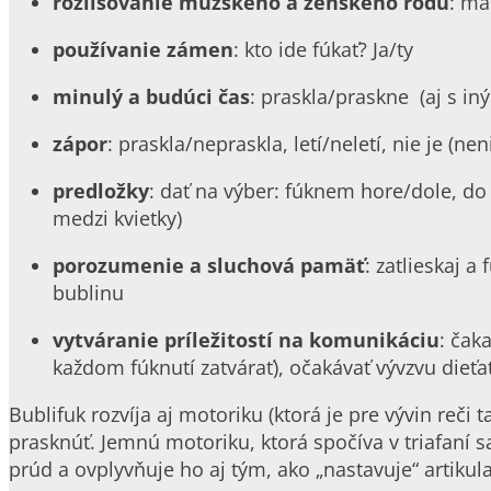
rozlišovanie mužského a ženského rodu
: ma
používanie zámen
: kto ide fúkať? Ja/ty
minulý a budúci čas
: praskla/praskne (aj s iný
zápor
: praskla/nepraskla, letí/neletí, nie je (nen
predložky
: dať na výber: fúknem hore/dole, d
medzi kvietky)
porozumenie a sluchová pamäť
: zatlieskaj a
bublinu
vytváranie príležitostí na komunikáciu
: čak
každom fúknutí zatvárať), očakávať vývzvu dieť
Bublifuk rozvíja aj motoriku (ktorá je pre vývin reči 
prasknúť. Jemnú motoriku, ktorá spočíva v triafaní 
prúd a ovplyvňuje ho aj tým, ako „nastavuje“ artikula