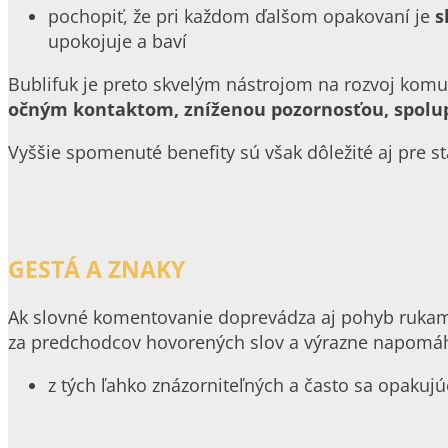
pochopiť, že pri každom ďalšom opakovaní je
s
upokojuje a baví
Bublifuk je preto skvelým nástrojom na rozvoj komuni
očným kontaktom, zníženou pozornosťou, spolup
Vyššie spomenuté benefity sú však dôležité aj pre sta
GESTÁ A ZNAKY
Ak slovné komentovanie doprevádza aj pohyb rukami
za predchodcov hovorených slov a výrazne napomáha
z tých ľahko znázorniteľných a často sa opakujúci