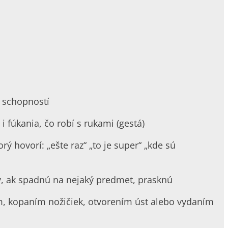
h schopností
i fúkania, čo robí s rukami (gestá)
ý hovorí: „ešte raz“ „to je super“ „kde sú
ky, ak spadnú na nejaký predmet, prasknú
, kopaním nožičiek, otvorením úst alebo vydaním