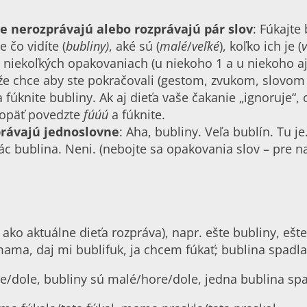
te nerozprávajú alebo rozprávajú pár slov
: Fúkajte
 čo vidíte (
bubliny)
, aké sú (
malé
/
veľké
), koľko ich je (
v
o niekoľkých opakovaniach (u niekoho 1 a u niekoho aj 
, že chce aby ste pokračovali (gestom, zvukom, slovom
 fúknite bubliny. Ak aj dieťa vaše čakanie „ignoruje“
, opäť povedzte
fúúú
a fúknite.
právajú jednoslovne
: Aha, bubliny. Veľa bublín. Tu j
ác bublina. Neni. (nebojte sa opakovania slov – pre n
ko aktuálne dieťa rozpráva), napr. ešte bubliny, ešte 
j mama, daj mi bublifuk, ja chcem fúkať; bublina spadl
re/dole, bubliny sú malé/hore/dole, jedna bublina spa