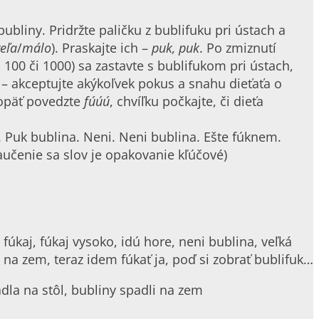
 bubliny. Pridržte paličku z bublifuku pri ústach a
eľa
/
málo
). Praskajte ich –
puk, puk
. Po zmiznutí
100 či 1000) sa zastavte s bublifukom pri ústach,
 – akceptujte akýkoľvek pokus a snahu dieťaťa o
, opäť povedzte
fúúú
, chvíľku počkajte, či dieťa
e. Puk bublina. Neni. Neni bublina. Ešte fúknem.
aučenie sa slov je opakovanie kľúčové)
fúkaj, fúkaj vysoko, idú hore, neni bublina, veľká
a na zem, teraz idem fúkať ja, poď si zobrať bublifuk…
dla na stôl, bubliny spadli na zem