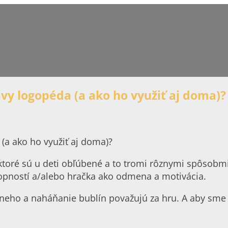
avy logopéda (a ako ho využiť aj doma)?
, ktoré sú u deti obľúbené a to tromi rôznymi spôsobm
hopností a/alebo hračka ako odmena a motivácia.
eho a naháňanie bublín považujú za hru. A aby sme di