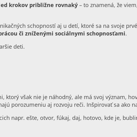
led krokov približne rovnaký
– to znamená, že viem
kačných schopností aj u detí, ktoré sa na svoje prvé 
rácou či zníženými sociálnymi schopnosťami
.
ršie deti.
, ktorý však nie je náhodný, ale má svoj význam, ho
jú porozumeniu aj rozvoju reči. Inšpirovať sa ako n
ch napr. ešte, otvor, fúkaj, daj, hotovo, kde je, bubli