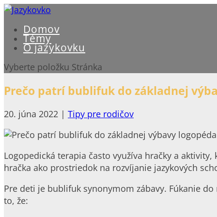
Domov
Témy
O jazykovku
Vyberte položku Stránka
Prečo patrí bublifuk do základnej výb
20. júna 2022
|
Tipy pre rodičov
Logopedická terapia často využíva hračky a aktivity
hračka ako prostriedok na rozvíjanie jazykových sc
Pre deti je bublifuk synonymom zábavy. Fúkanie do n
to, že: