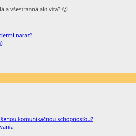
lá a všestranná aktivita? 🙂
 deťmi naraz?
)
narušenou komunikačnou schopnosťou?
ovania