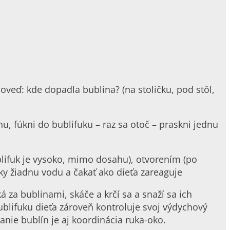
eď: kde dopadla bublina? (na stoličku, pod stôl,
inu, fúkni do bublifuku – raz sa otoč – praskni jednu
blifuk je vysoko, mimo dosahu), otvorením (po
ky žiadnu vodu a čakať ako dieťa zareaguje
ká za bublinami, skáče a krčí sa a snaží sa ich
ublifuku dieťa zároveň kontroluje svoj výdychový
anie bublín je aj koordinácia ruka-oko.