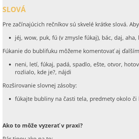
SLOVÁ
Pre začínajúcich rečníkov sú skvelé krátke slová. A
jéj, wow, puk, fú (v zmysle fúkaj), bác, daj, aha,
Fúkanie do bublifuku môžeme komentovať aj ďalším
neni, letí, fúkaj, padá, spadlo, ešte, otvor, hot
rozlialo, kde je?, nájdi
Rozširovanie slovnej zásoby:
fúkajte bubliny na časti tela, predmety okolo č
Ako to môže vyzerať v praxi?
Pár tipov ako na to: