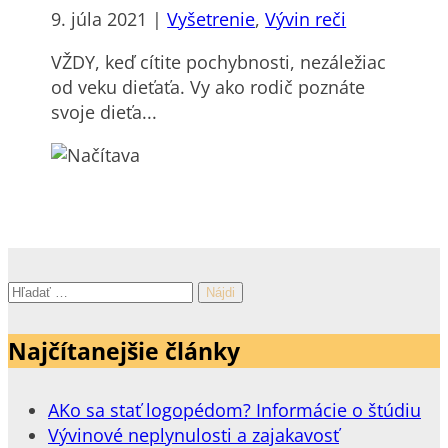
9. júla 2021
|
Vyšetrenie
,
Vývin reči
VŽDY, keď cítite pochybnosti, nezáležiac
od veku dieťaťa. Vy ako rodič poznáte
svoje dieťa...
Hľadať:
Najčítanejšie články
AKo sa stať logopédom? Informácie o štúdiu
Vývinové neplynulosti a zajakavosť