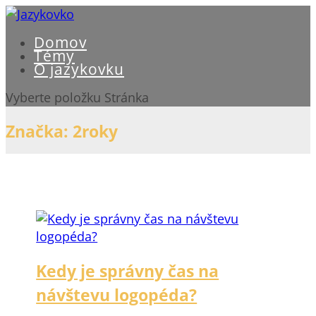
Domov
Témy
O jazykovku
Vyberte položku Stránka
Značka:
2roky
Kedy je správny čas na
návštevu logopéda?