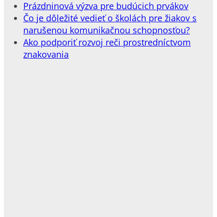
Prázdninová výzva pre budúcich prvákov
Čo je dôležité vedieť o školách pre žiakov s
narušenou komunikačnou schopnosťou?
Ako podporiť rozvoj reči prostredníctvom
znakovania