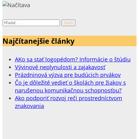
Hľadať:
Najčítanejšie články
AKo sa stať logopédom? Informácie o štúdiu
Vývinové neplynulosti a zajakavosť
Prázdninová výzva pre budúcich prvákov
Čo je dôležité vedieť o školách pre žiakov s
narušenou komunikačnou schopnosťou?
Ako podporiť rozvoj reči prostredníctvom
znakovania