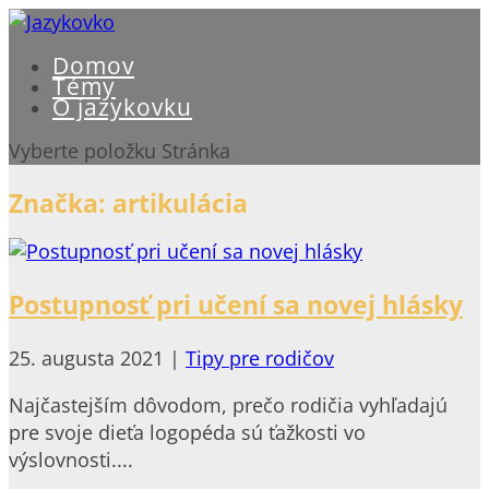
Domov
Témy
O jazykovku
Vyberte položku Stránka
Značka:
artikulácia
Postupnosť pri učení sa novej hlásky
25. augusta 2021
|
Tipy pre rodičov
Najčastejším dôvodom, prečo rodičia vyhľadajú
pre svoje dieťa logopéda sú ťažkosti vo
výslovnosti....