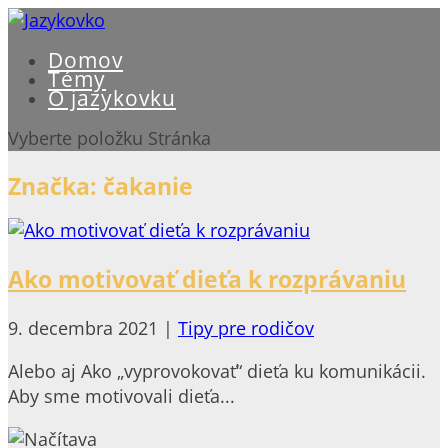
Domov
Témy
O jazykovku
Vyberte položku Stránka
Značka:
čakanie
Ako motivovať dieťa k rozprávaniu
9. decembra 2021
|
Tipy pre rodičov
Alebo aj Ako „vyprovokovať“ dieťa ku komunikácii.
Aby sme motivovali dieťa...