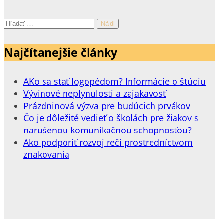
Hľadať:
Najčítanejšie články
AKo sa stať logopédom? Informácie o štúdiu
Vývinové neplynulosti a zajakavosť
Prázdninová výzva pre budúcich prvákov
Čo je dôležité vedieť o školách pre žiakov s
narušenou komunikačnou schopnosťou?
Ako podporiť rozvoj reči prostredníctvom
znakovania