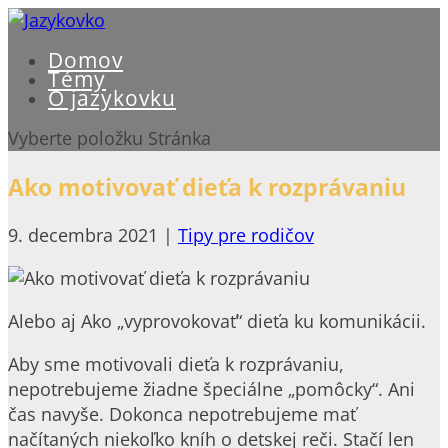
Domov
Témy
O jazykovku
Vyberte položku Stránka
Ako motivovať dieťa k rozprávaniu
9. decembra 2021
|
Tipy pre rodičov
Alebo aj Ako „vyprovokovať“ dieťa ku komunikácii.
Aby sme motivovali dieťa k rozprávaniu,
nepotrebujeme žiadne špeciálne „pomôcky“. Ani
čas navyše. Dokonca nepotrebujeme mať
načítaných niekoľko kníh o detskej reči. Stačí len