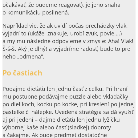
očakávať, že budeme reagovať), je jeho snaha
o komunikáciu posilnená.
Napríklad vie, že ak uvidí počas prechádzky vlak,
vyjadrí to (ukáže, znakuje, urobí zvuk, povie….)
a my mu následne odpovieme v zmysle: Aha! Vlak!
Š-š-š. Aký je dlhý! a vyjadríme radosť, bude to pre
neho „odmena“.
Po častiach
Podajme dieťaťu len jednu časť z celku. Pri hraní
mu postupne podávajme puzzle alebo vkladačky
po dielikoch, kocku po kocke, pri kreslení po jednej
pastelke či nálepke. Uvedená stratégia sa dá využiť
aj pri jedení – dajme dieťaťu len jednu lyžičku
výbornej kaše alebo časť (sladkej) dobroty
a čakajme. Ak bude predmet dostatočne