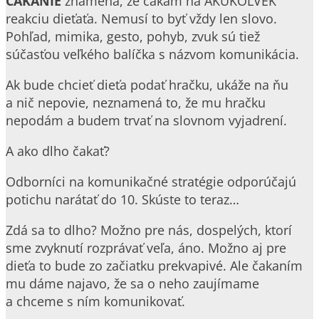
ČAKANIE
znamená, že čakám na AKÚKOĽVEK
reakciu dieťaťa. Nemusí to byť vždy len slovo.
Pohľad, mimika, gesto, pohyb, zvuk sú tiež
súčasťou veľkého balíčka s názvom komunikácia.
Ak bude chcieť dieťa podať hračku, ukáže na ňu
a nič nepovie, neznamená to, že mu hračku
nepodám a budem trvať na slovnom vyjadrení.
A ako dlho čakať?
Odborníci na komunikačné stratégie odporúčajú
potichu narátať do 10. Skúste to teraz…
Zdá sa to dlho? Možno pre nás, dospelých, ktorí
sme zvyknutí rozprávať veľa, áno. Možno aj pre
dieťa to bude zo začiatku prekvapivé. Ale čakaním
mu dáme najavo, že sa o neho zaujímame
a chceme s ním komunikovať.