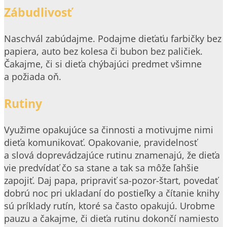
Zábudlivosť
Naschvál zabúdajme. Podajme dieťaťu farbičky bez
papiera, auto bez kolesa či bubon bez paličiek.
Čakajme, či si dieťa chýbajúci predmet všimne
a požiada oň.
Rutiny
Využime opakujúce sa činnosti a motivujme nimi
dieťa komunikovať. Opakovanie, pravidelnosť
a slová doprevádzajúce rutinu znamenajú, že dieťa
vie predvídať čo sa stane a tak sa môže ľahšie
zapojiť. Daj papa, pripraviť sa-pozor-štart, povedať
dobrú noc pri ukladaní do postieľky a čítanie knihy
sú príklady rutín, ktoré sa často opakujú. Urobme
pauzu a čakajme, či dieťa rutinu dokončí namiesto