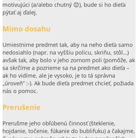
motivujúci (a/alebo chutný 😊), bude si ho dieťa
pýtať aj ďalej.
Mimo dosahu
Umiestnime predmet tak, aby na neho dieťa samo
nedosiahlo (napr. na vyššiu policu, skriňu, stôl…)
avšak tak, aby bolo v jeho zornom poli (pomôže, ak
sa skrčíme a pozrieme sa na predmet ako dieťa –
ak ho vidíme, ale je vysoko, je to tá správna
„úroveň“ :-). Ak bude dieťa predmet chcieť, požiada
nás o pomoc.
Prerušenie
Prerušme jeho obľúbenú činnosť (šteklenie,
hojdanie, točenie, fúkanie do bublifuku) a čakajme,