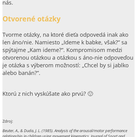
nás.
Otvorené otázky
Tvorme otázky, na ktoré dieťa odpovedá inak ako
len áno/nie. Namiesto „Ideme k babke, však?“ sa
spýtajme „Kam ideme?“. Kompromisom medzi
otvorenou otázkou a otázkou s áno-nie odpoveďou
je otázka s výberom možností: „Chcel by si jablko
alebo banán?“.
Ktorú z nich vyskúšate ako prvú? 🙂
Zdroj:
Beuter, A., & Duda, J. L. (1985). Analysis of the arousal/motor performance
relationship in children using movement kinematics. Journal of Sport and