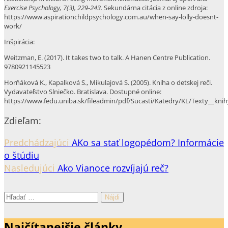
Exercise Psychology, 7(3), 229-243.
Sekundárna citácia z online zdroja:
https://www.aspirationchildpsychology.com.au/when-say-lolly-doesnt-
work/
Inšpirácia:
Weitzman, E. (2017). It takes two to talk. A Hanen Centre Publication.
9780921145523
Horňáková K., Kapalková S., Mikulajová S. (2005). Kniha o detskej reči.
Vydavateľstvo Slniečko. Bratislava. Dostupné online:
https://www.fedu.uniba.sk/fileadmin/pdf/Sucasti/Katedry/KL/Texty__knih
Zdieľam:
Predchádzajúci
AKo sa stať logopédom? Informácie
o štúdiu
Nasledujúci
Ako Vianoce rozvíjajú reč?
Hľadať:
Najčítanejšie články