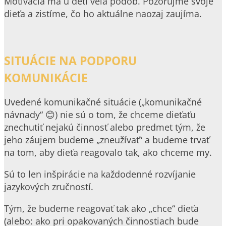
Motivácia má u detí veľa podôb. Pozorujme svoje
dieťa a zistíme, čo ho aktuálne naozaj zaujíma.
SITUÁCIE NA PODPORU
KOMUNIKÁCIE
Uvedené komunikačné situácie („komunikačné
návnady“ 😊) nie sú o tom, že chceme dieťaťu
znechutiť nejakú činnosť alebo predmet tým, že
jeho záujem budeme „zneužívať“ a budeme trvať
na tom, aby dieťa reagovalo tak, ako chceme my.
Sú to len inšpirácie na každodenné rozvíjanie
jazykových zručností.
Tým, že budeme reagovať tak ako „chce“ dieťa
(alebo: ako pri opakovaných činnostiach bude