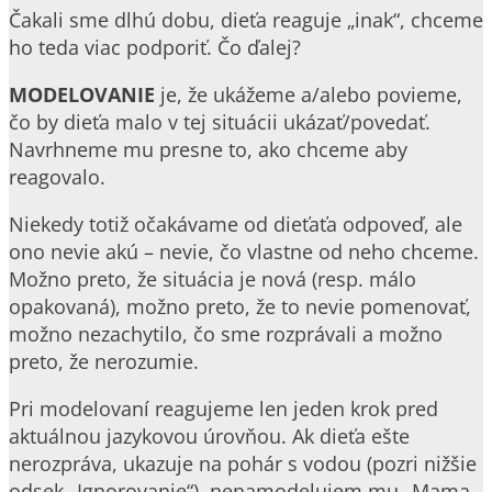
Čakali sme dlhú dobu, dieťa reaguje „inak“, chceme
ho teda viac podporiť. Čo ďalej?
MODELOVANIE
je, že ukážeme a/alebo povieme,
čo by dieťa malo v tej situácii ukázať/povedať.
Navrhneme mu presne to, ako chceme aby
reagovalo.
Niekedy totiž očakávame od dieťaťa odpoveď, ale
ono nevie akú – nevie, čo vlastne od neho chceme.
Možno preto, že situácia je nová (resp. málo
opakovaná), možno preto, že to nevie pomenovať,
možno nezachytilo, čo sme rozprávali a možno
preto, že nerozumie.
Pri modelovaní reagujeme len jeden krok pred
aktuálnou jazykovou úrovňou. Ak dieťa ešte
nerozpráva, ukazuje na pohár s vodou (pozri nižšie
odsek „Ignorovanie“), nenamodelujem mu „Mama,