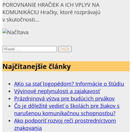
POROVNANIE HRAČIEK A ICH VPLYV NA
KOMUNIKÁCIU Hračky, ktoré rozprávajú
v skutočnosti...
Hľadať:
Najčítanejšie články
AKo sa stať logopédom? Informácie o štúdiu
Vývinové neplynulosti a zajakavosť
Prázdninová výzva pre budúcich prvákov
Čo je dôležité vedieť o školách pre žiakov s
narušenou komunikačnou schopnosťou?
Ako podporiť rozvoj reči prostredníctvom
znakovania