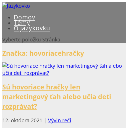
Domov
Témy
O jazykovku
Vyberte položku Stránka
Značka:
hovoriacehračky
Sú hovoriace hračky len
marketingový ťah alebo učia deti
rozprávať?
12. októbra 2021
|
Vývin reči