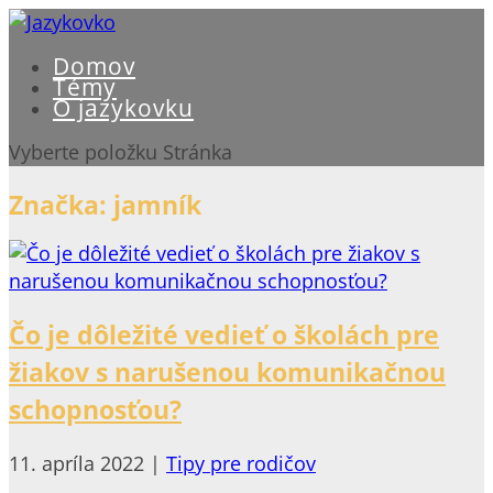
Domov
Témy
O jazykovku
Vyberte položku Stránka
Značka:
jamník
Čo je dôležité vedieť o školách pre
žiakov s narušenou komunikačnou
schopnosťou?
11. apríla 2022
|
Tipy pre rodičov