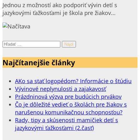
Jednou z možností ako podporiť vývin detí s
jazykovými ťažkosťami je škola pre žiakov...
Hľadať:
Najčítanejšie články
AKo sa stať logopédom? Informácie o štúdiu
Vývinové neplynulosti a zajakavosť
Prázdninová výzva pre budúcich prvákov
Čo je dôležité vedieť o školách pre žiakov s
narušenou komunikačnou schopnosťou?
Rady, tipy a skúsenosti mamičiek detí s
jazykovými ťažkosťami (2.časť)