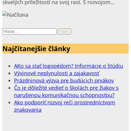
skvelých príležitostí na svoj rast. S rozvojom...
Hľadať:
Najčítanejšie články
AKo sa stať logopédom? Informácie o štúdiu
Vývinové neplynulosti a zajakavosť
Prázdninová výzva pre budúcich prvákov
Čo je dôležité vedieť o školách pre žiakov s
narušenou komunikačnou schopnosťou?
Ako podporiť rozvoj reči prostredníctvom
znakovania