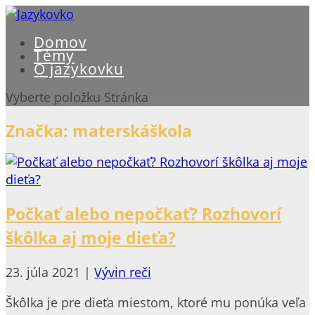
Domov
Témy
O jazykovku
Vyberte položku Stránka
Značka:
materskáškola
Počkať alebo nepočkať? Rozhovorí
škôlka aj moje dieťa?
23. júla 2021
|
Vývin reči
Škôlka je pre dieťa miestom, ktoré mu ponúka veľa