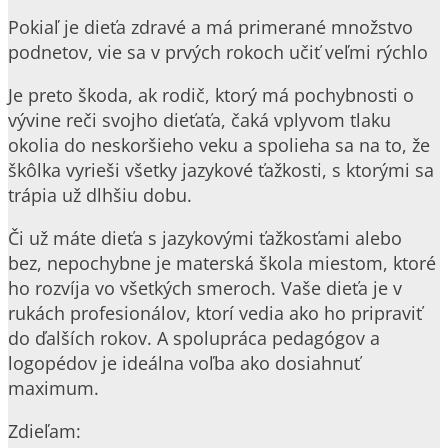
Pokiaľ je dieťa zdravé a má primerané množstvo
podnetov, vie sa v prvých rokoch učiť veľmi rýchlo
Je preto škoda, ak rodič, ktorý má pochybnosti o
vývine reči svojho dieťaťa, čaká vplyvom tlaku
okolia do neskoršieho veku a spolieha sa na to, že
škôlka vyrieši všetky jazykové ťažkosti, s ktorými sa
trápia už dlhšiu dobu.
Či už máte dieťa s jazykovými ťažkosťami alebo
bez, nepochybne je materská škola miestom, ktoré
ho rozvíja vo všetkých smeroch. Vaše dieťa je v
rukách profesionálov, ktorí vedia ako ho pripraviť
do ďalších rokov. A spolupráca pedagógov a
logopédov je ideálna voľba ako dosiahnuť
maximum.
Zdieľam: