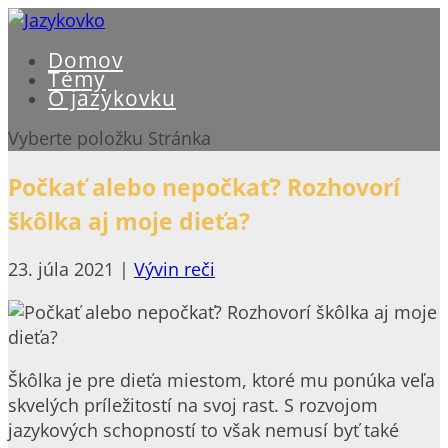
Domov
Témy
O jazykovku
Vyberte položku Stránka
Počkať alebo nepočkať? Rozhovorí
škôlka aj moje dieťa?
23. júla 2021
|
Vývin reči
Škôlka je pre dieťa miestom, ktoré mu ponúka veľa
skvelých príležitostí na svoj rast. S rozvojom
jazykových schopností to však nemusí byť také