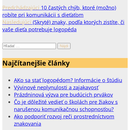
Predchádzajúci
10 častých chýb, ktoré (možno)
robíte pri komunikácii s dieťaťom
Nasledujúci
(Skryté) znaky, podľa ktorých zistíte, či
vaše dieťa potrebuje logopéda
Hľadať:
Najčítanejšie články
AKo sa stať logopédom? Informácie o štúdiu
Vývinové neplynulosti a zajakavosť
Prázdninová výzva pre budúcich prvákov
Čo je dôležité vedieť o školách pre žiakov s
narušenou komunikačnou schopnosťou?
Ako podporiť rozvoj reči prostredníctvom
znakovania