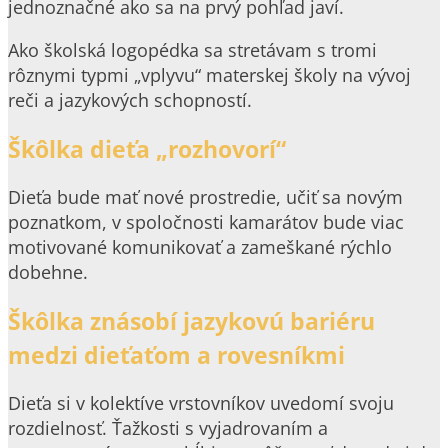
jednoznačné ako sa na prvý pohľad javí.
Ako školská logopédka sa stretávam s tromi
rôznymi typmi „vplyvu“ materskej školy na vývoj
reči a jazykových schopností.
Škôlka dieťa „rozhovorí“
Dieťa bude mať nové prostredie, učiť sa novým
poznatkom, v spoločnosti kamarátov bude viac
motivované komunikovať a zameškané rýchlo
dobehne.
Škôlka znásobí jazykovú bariéru
medzi dieťaťom a rovesníkmi
Dieťa si v kolektíve vrstovníkov uvedomí svoju
rozdielnosť. Ťažkosti s vyjadrovaním a