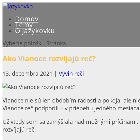
Domov
Témy
O jazykovku
Vyberte položku Stránka
Ako Vianoce rozvíjajú reč?
13. decembra 2021
|
Vývin reči
Vianoce nie sú len obdobím radosti a pokoja, ale nie
Vianoce reč podporili – v priebehu jedného mesiaca
Už vtedy som sa zamýšľala nad možnými príčinami.
rozvíjajú reč.