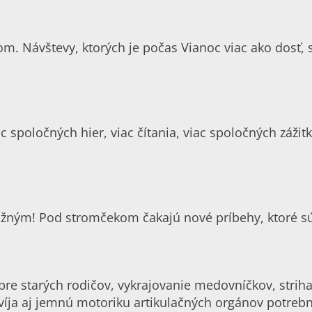
om. Návštevy, ktorých je počas Vianoc viac ako dosť, 
poločných hier, viac čítania, viac spoločných zážitkov
žným! Pod stromčekom čakajú nové príbehy, ktoré sú 
e starých rodičov, vykrajovanie medovníčkov, strihani
víja aj jemnú motoriku artikulačných orgánov potreb