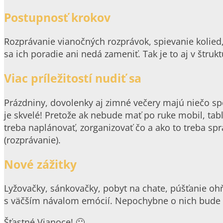
Postupnosť krokov
Rozprávanie vianočných rozprávok, spievanie kolied, 
sa ich poradie ani nedá zameniť. Tak je to aj v štruk
Viac príležitostí nudiť sa
Prázdniny, dovolenky aj zimné večery majú niečo spol
je skvelé! Pretože ak nebude mať po ruke mobil, table
treba naplánovať, zorganizovať čo a ako to treba spra
(rozprávanie).
Nové zážitky
Lyžovačky, sánkovačky, pobyt na chate, púšťanie oh
s väčším návalom emócií. Nepochybne o nich bude d
Šťastné Vianoce! 🙂