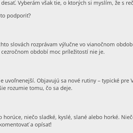
desať. Vyberám však tie, o ktorých si myslím, že s reč
 to podporiť?
týchto slovách rozprávam výlučne vo vianočnom období
v cezročnom období moc príležitostí nie je.
e uvoľnenejší. Objavujú sa nové rutiny – typické pre 
pšie rozumie tomu, čo sa deje.
ečo horúce, niečo sladké, kyslé, slané alebo horké. Nie
okomentovať a opísať!