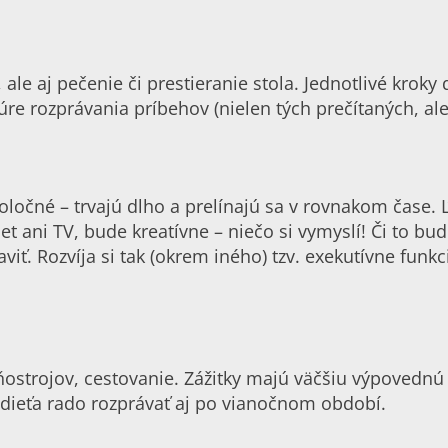
ale aj pečenie či prestieranie stola. Jednotlivé krok
túre rozprávania príbehov (nielen tých prečítaných, ale
očné – trvajú dlho a prelínajú sa v rovnakom čase. Ľ
t ani TV, bude kreatívne – niečo si vymyslí! Či to bude
viť. Rozvíja si tak (okrem iného) tzv. exekutívne funkc
ňostrojov, cestovanie. Zážitky majú väčšiu výpovednú
ieťa rado rozprávať aj po vianočnom období.