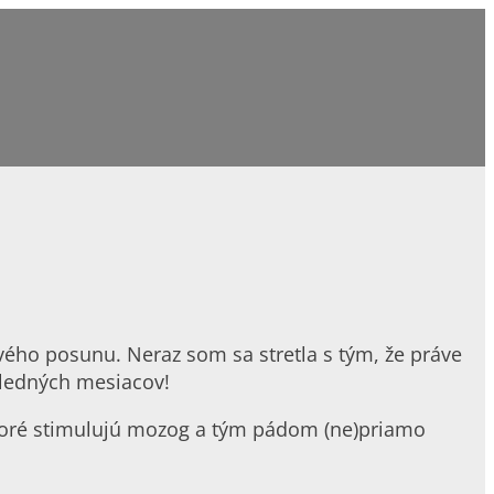
ového posunu. Neraz som sa stretla s tým, že práve
sledných mesiacov!
toré stimulujú mozog a tým pádom (ne)priamo