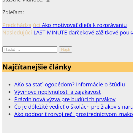
Zdieľam:
Predchádzajúci
Ako motivovať dieťa k rozprávaniu
Nasledujúci
LAST MINUTE darčekové zážitkové poukáž
Hľadať:
Najčítanejšie články
AKo sa stať logopédom? Informácie o štúdiu
Vývinové neplynulosti a zajakavosť
Prázdninová výzva pre budúcich prvákov
Čo je dôležité vedieť o školách pre žiakov s 
Ako podporiť rozvoj reči prostredníctvom znak