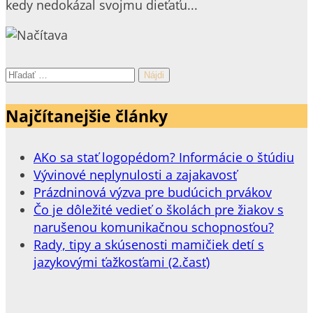
kedy nedokázal svojmu dieťaťu...
Hľadať:
Najčítanejšie články
AKo sa stať logopédom? Informácie o štúdiu
Vývinové neplynulosti a zajakavosť
Prázdninová výzva pre budúcich prvákov
Čo je dôležité vedieť o školách pre žiakov s
narušenou komunikačnou schopnosťou?
Rady, tipy a skúsenosti mamičiek detí s
jazykovými ťažkosťami (2.časť)