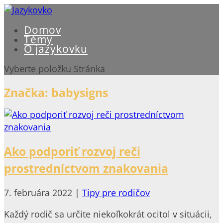
Domov
Témy
O jazykovku
Vyberte položku Stránka
Značka:
babysigns
Ako podporiť rozvoj reči
prostredníctvom znakovania
7. februára 2022
|
Tipy pre rodičov
Každý rodič sa určite niekoľkokrát ocitol v situácii,