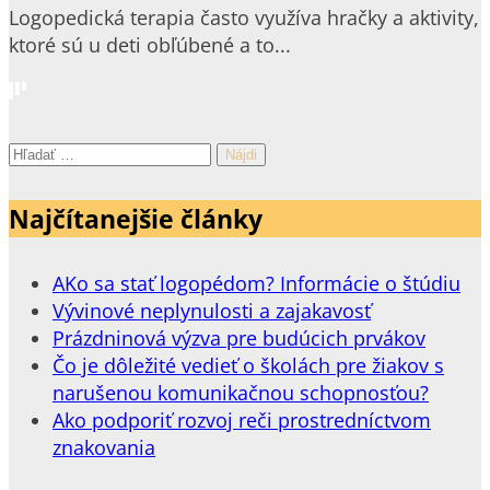
Logopedická terapia často využíva hračky a aktivity,
ktoré sú u deti obľúbené a to...
Hľadať:
Najčítanejšie články
AKo sa stať logopédom? Informácie o štúdiu
Vývinové neplynulosti a zajakavosť
Prázdninová výzva pre budúcich prvákov
Čo je dôležité vedieť o školách pre žiakov s
narušenou komunikačnou schopnosťou?
Ako podporiť rozvoj reči prostredníctvom
znakovania