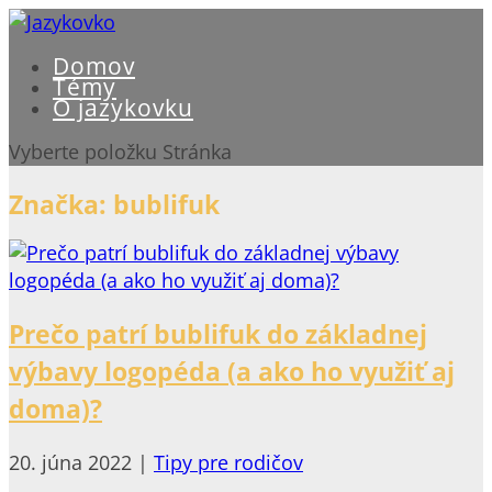
Domov
Témy
O jazykovku
Vyberte položku Stránka
Značka:
bublifuk
Prečo patrí bublifuk do základnej
výbavy logopéda (a ako ho využiť aj
doma)?
20. júna 2022
|
Tipy pre rodičov