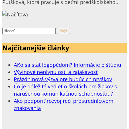
Putšková, ktorá pracuje s deťmi predškolského...
Hľadať:
Najčítanejšie články
AKo sa stať logopédom? Informácie o štúdiu
Vývinové neplynulosti a zajakavosť
Prázdninová výzva pre budúcich prvákov
Čo je dôležité vedieť o školách pre žiakov s
narušenou komunikačnou schopnosťou?
Ako podporiť rozvoj reči prostredníctvom
znakovania