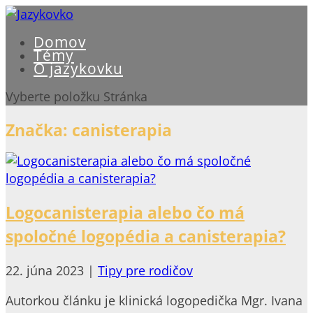
Domov
Témy
O jazykovku
Vyberte položku Stránka
Značka:
canisterapia
Logocanisterapia alebo čo má
spoločné logopédia a canisterapia?
22. júna 2023
|
Tipy pre rodičov
Autorkou článku je klinická logopedička Mgr. Ivana