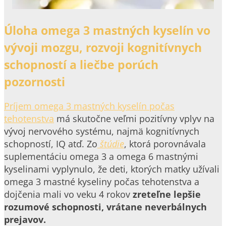
Úloha omega 3 mastných kyselín vo
vývoji mozgu, rozvoji kognitívnych
schopností a liečbe porúch
pozornosti
Príjem omega 3 mastných kyselín počas
tehotenstva
má skutočne veľmi pozitívny vplyv na
vývoj nervového systému, najmä kognitívnych
schopností, IQ atď. Zo
štúdie
, ktorá porovnávala
suplementáciu omega 3 a omega 6 mastnými
kyselinami vyplynulo, že deti, ktorých matky užívali
omega 3 mastné kyseliny počas tehotenstva a
dojčenia mali vo veku 4 rokov
zreteľne lepšie
rozumové schopnosti, vrátane neverbálnych
prejavov.