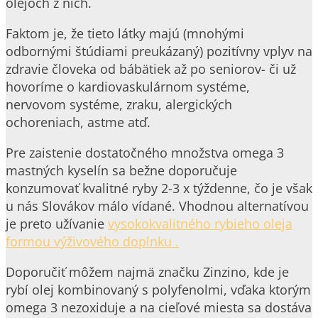
olejoch z nich.
Faktom je, že tieto látky majú (mnohými
odbornými štúdiami preukázaný) pozitívny vplyv na
zdravie človeka od bábätiek až po seniorov- či už
hovoríme o kardiovaskulárnom systéme,
nervovom systéme, zraku, alergických
ochoreniach, astme atď.
Pre zaistenie dostatočného množstva omega 3
mastných kyselín sa bežne doporučuje
konzumovať kvalitné ryby 2-3 x týždenne, čo je však
u nás Slovákov málo vídané. Vhodnou alternatívou
je preto užívanie
vysokokvalitného rybieho oleja
formou výživového doplnku .
Doporučiť môžem najmä značku Zinzino, kde je
rybí olej kombinovaný s polyfenolmi, vďaka ktorým
omega 3 nezoxiduje a na cieľové miesta sa dostáva