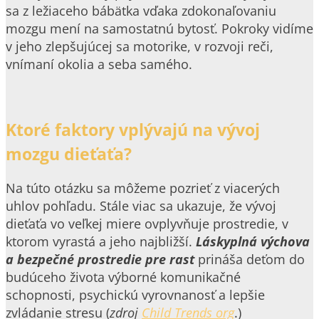
sa z ležiaceho bábätka vďaka zdokonaľovaniu
mozgu mení na samostatnú bytosť. Pokroky vidíme
v jeho zlepšujúcej sa motorike, v rozvoji reči,
vnímaní okolia a seba samého.
Ktoré faktory vplývajú na vývoj
mozgu dieťaťa?
Na túto otázku sa môžeme pozrieť z viacerých
uhlov pohľadu. Stále viac sa ukazuje, že vývoj
dieťaťa vo veľkej miere ovplyvňuje prostredie, v
ktorom vyrastá a jeho najbližší.
Láskyplná výchova
a bezpečné prostredie pre rast
prináša deťom do
budúceho života výborné komunikačné
schopnosti, psychickú vyrovnanosť a lepšie
zvládanie stresu (
zdroj
Child Trends org
.)