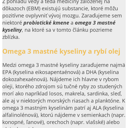
Z pohľadu vedy a teda medicíny založenej na
dôkazoch (EBM) existujú substancie, ktoré môžu
pozitívne ovplyvniť vývoj mozgu. Zaraďujeme sem
niektoré
probiotické kmene
a
omega 3 mastné
kyseliny
, na ktoré sa v tomto článku pozrieme
zblízka.
Omega 3 mastné kyseliny a rybí olej
Medzi omega 3 mastné kyseliny zaraďujeme najmä
EPA (kyselina eikosapentaénová) a DHA (kyselina
dokozahexaénová). Nájdeme ich hlavne v rybom
oleji, ktorého zdrojom sú tučné ryby zo studených
morí ako napríklad losos, makrela, sardinka, sleď,
ale aj v niektorých morských riasach a planktóne. K
omega 3 mastným kyselinám patrí aj ALA (kyselina
alfalinolénová), ktorú nájdeme v semienkach (napr.
konopné, ľanové), orechoch (napr. vlašské) alebo