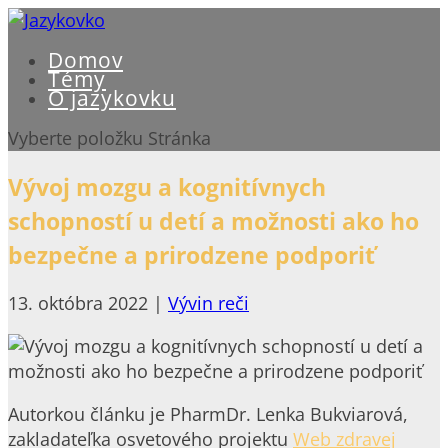
Domov
Témy
O jazykovku
Vyberte položku Stránka
Vývoj mozgu a kognitívnych
schopností u detí a možnosti ako ho
bezpečne a prirodzene podporiť
13. októbra 2022
|
Vývin reči
Autorkou článku je PharmDr. Lenka Bukviarová,
zakladateľka osvetového projektu
Web zdravej