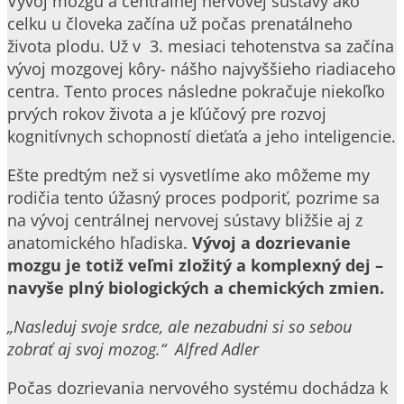
Vývoj mozgu a centrálnej nervovej sústavy ako
celku u človeka začína už počas prenatálneho
života plodu. Už v 3. mesiaci tehotenstva sa začína
vývoj mozgovej kôry- nášho najvyššieho riadiaceho
centra. Tento proces následne pokračuje niekoľko
prvých rokov života a je kľúčový pre rozvoj
kognitívnych schopností dieťaťa a jeho inteligencie.
Ešte predtým než si vysvetlíme ako môžeme my
rodičia tento úžasný proces podporiť, pozrime sa
na vývoj centrálnej nervovej sústavy bližšie aj z
anatomického hľadiska.
Vývoj a dozrievanie
mozgu je totiž veľmi zložitý a komplexný dej –
navyše plný biologických a chemických zmien.
„Nasleduj svoje srdce, ale nezabudni si so sebou
zobrať aj svoj mozog.“ Alfred Adler
Počas dozrievania nervového systému dochádza k