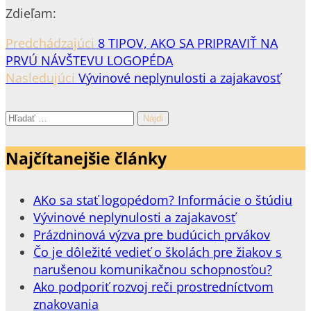
Zdieľam:
Predchádzajúci
8 TIPOV, AKO SA PRIPRAVIŤ NA
PRVÚ NÁVŠTEVU LOGOPÉDA
Nasledujúci
Vývinové neplynulosti a zajakavosť
Hľadať:
Najčítanejšie články
AKo sa stať logopédom? Informácie o štúdiu
Vývinové neplynulosti a zajakavosť
Prázdninová výzva pre budúcich prvákov
Čo je dôležité vedieť o školách pre žiakov s
narušenou komunikačnou schopnosťou?
Ako podporiť rozvoj reči prostredníctvom
znakovania