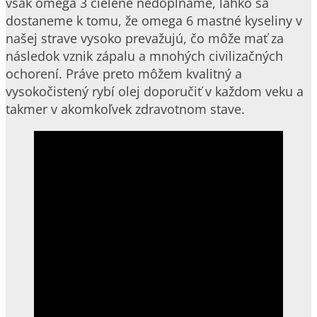
však omega 3 cielene nedopĺňame, ľahko sa
dostaneme k tomu, že omega 6 mastné kyseliny v
našej strave vysoko prevažujú, čo môže mať za
následok vznik zápalu a mnohých civilizačných
ochorení. Práve preto môžem kvalitný a
vysokočistený rybí olej doporučiť v každom veku a
takmer v akomkoľvek zdravotnom stave.