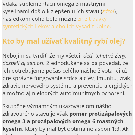
Vďaka suplementácii omega 3 mastnými
kyselinami došlo k zlepšeniu ich stavu (
zdroj
),
následkom čoho bolo možné
znížiť dávky
syntetických liekov alebo ich vysadiť úplne.
Kto by mal užívať kvalitný rybí olej?
Nebojím sa tvrdiť, že my všetci-
deti, tehotné ženy,
dospelí aj seniori.
Zjednodušene sa dá povedať, že
ich potrebujeme počas celého nášho života- či už
pre správne fungovanie srdca a ciev, imunitu, zrak,
zdravie nervového systému a prevenciu alergických
a možno aj niektorých autoimunitných ochorení.
Skutočne významným ukazovateľom nášho
zdravotného stavu je však
pomer protizápalových
omega 3 a prozápalových omega 6 mastných
kyselín
, ktorý by mal byť optimálne aspoň 1:3. Ak