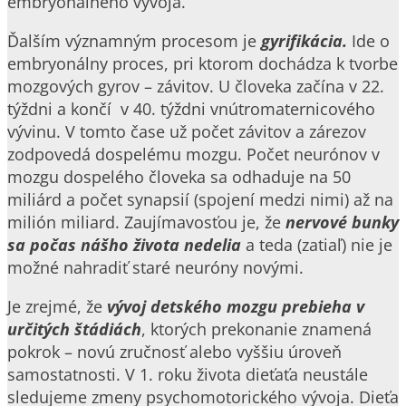
embryonálneho vývoja.
Ďalším významným procesom je
gyrifikácia.
Ide o
embryonálny proces, pri ktorom dochádza k tvorbe
mozgových gyrov – závitov. U človeka začína v 22.
týždni a končí v 40. týždni vnútromaternicového
vývinu. V tomto čase už počet závitov a zárezov
zodpovedá dospelému mozgu. Počet neurónov v
mozgu dospelého človeka sa odhaduje na 50
miliárd a počet synapsií (spojení medzi nimi) až na
milión miliard. Zaujímavosťou je, že
nervové bunky
sa počas nášho života nedelia
a teda (zatiaľ) nie je
možné nahradiť staré neuróny novými.
Je zrejmé, že
vývoj detského mozgu prebieha v
určitých štádiách
, ktorých prekonanie znamená
pokrok – novú zručnosť alebo vyššiu úroveň
samostatnosti. V 1. roku života dieťaťa neustále
sledujeme zmeny psychomotorického vývoja. Dieťa