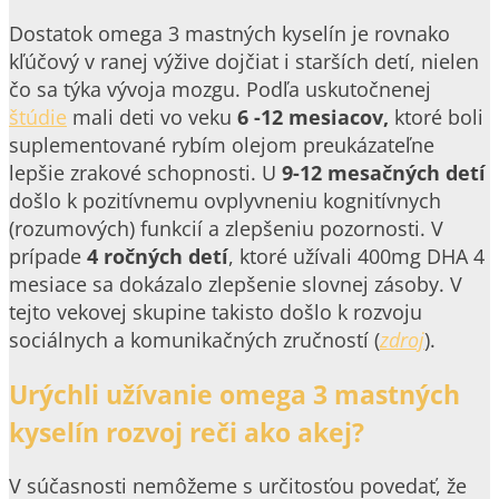
Dostatok omega 3 mastných kyselín je rovnako
kľúčový v ranej výžive dojčiat i starších detí, nielen
čo sa týka vývoja mozgu. Podľa uskutočnenej
štúdie
mali deti vo veku
6 -12 mesiacov,
ktoré boli
suplementované rybím olejom preukázateľne
lepšie zrakové schopnosti. U
9-12 mesačných detí
došlo k pozitívnemu ovplyvneniu kognitívnych
(rozumových) funkcií a zlepšeniu pozornosti. V
prípade
4 ročných detí
, ktoré užívali 400mg DHA 4
mesiace sa dokázalo zlepšenie slovnej zásoby. V
tejto vekovej skupine takisto došlo k rozvoju
sociálnych a komunikačných zručností (
zdroj
).
Urýchli užívanie omega 3 mastných
kyselín rozvoj reči ako akej?
V súčasnosti nemôžeme s určitosťou povedať, že