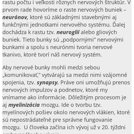
rastu počtu i veľkosti rôznych nervových štruktúr. V
prvom rade hovoríme o raste nervových buniek –
neurónov,
ktoré sú základnými stavebnými aj
funkčnými jednotkami nervového systému. Ďalej
dochádza k rastu tzv.
neuroglií
alebo gliových
buniek. Tieto bunky sú „podpornými“ nervovými
bunkami a spolu s neurónmi tvoria nervové
tkanivo, ktoré tvorí náš nervový systém.
Aby nervové bunky mohli medzi sebou
„komunikovať,“ vytvárajú sa medzi nimi vzájomné
spojenia, tzv.
synapsy.
Práve oni umožňujú prenos
nervových impulzov a podnetov, ktoré my
vnímame ako informácie. Dôležitým procesom je
aj
myelinizácia
mozgu. Ide o tvorbu tzv.
myelínových pošiev okolo nervových vlákien, ktoré
sú nepostrádateľné pre správne fungovanie
mozgu. U človeka začína ich vývoj už v 20. týždni