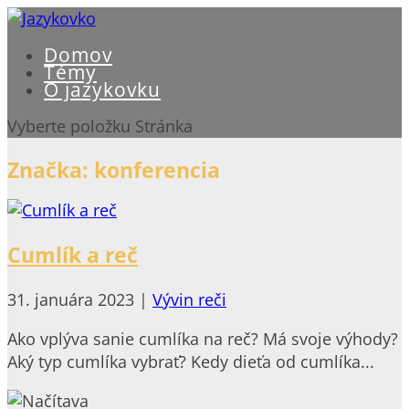
Domov
Témy
O jazykovku
Vyberte položku Stránka
Značka:
konferencia
Cumlík a reč
31. januára 2023
|
Vývin reči
Ako vplýva sanie cumlíka na reč? Má svoje výhody?
Aký typ cumlíka vybrať? Kedy dieťa od cumlíka...