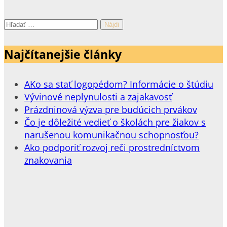
Hľadať:
Najčítanejšie články
AKo sa stať logopédom? Informácie o štúdiu
Vývinové neplynulosti a zajakavosť
Prázdninová výzva pre budúcich prvákov
Čo je dôležité vedieť o školách pre žiakov s
narušenou komunikačnou schopnosťou?
Ako podporiť rozvoj reči prostredníctvom
znakovania