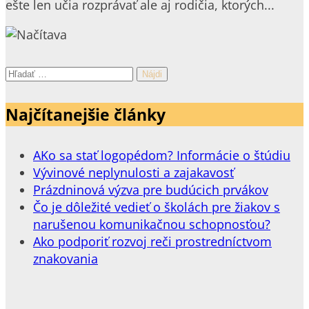
ešte len učia rozprávať ale aj rodičia, ktorých...
Hľadať:
Najčítanejšie články
AKo sa stať logopédom? Informácie o štúdiu
Vývinové neplynulosti a zajakavosť
Prázdninová výzva pre budúcich prvákov
Čo je dôležité vedieť o školách pre žiakov s
narušenou komunikačnou schopnosťou?
Ako podporiť rozvoj reči prostredníctvom
znakovania