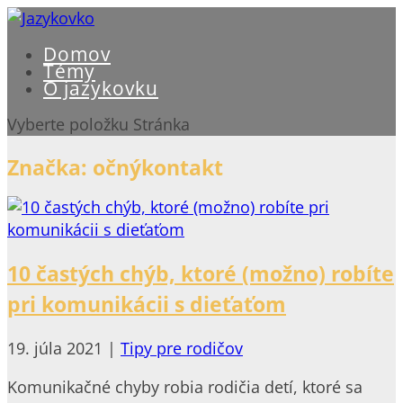
Domov
Témy
O jazykovku
Vyberte položku Stránka
Značka:
očnýkontakt
10 častých chýb, ktoré (možno) robíte
pri komunikácii s dieťaťom
19. júla 2021
|
Tipy pre rodičov
Komunikačné chyby robia rodičia detí, ktoré sa