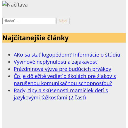
Hľadať:
Najčítanejšie články
AKo sa stať logopédom? Informácie o štúdiu
Vývinové neplynulosti a zajakavosť
Prázdninová výzva pre budúcich prvákov
Čo je dôležité vedieť o školách pre žiakov s
narušenou komunikačnou schopnosťou?
Rady, tipy a skúsenosti mamičiek detí s
jazykovými ťažkosťami (2.časť)