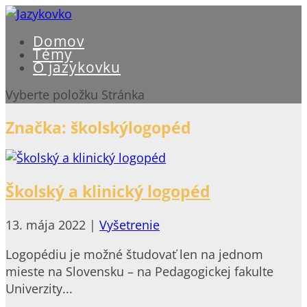
Domov
Témy
O jazykovku
Vyberte položku Stránka
Značka:
školskýlogopéd
Školský a klinický logopéd
13. mája 2022
|
Vyšetrenie
Logopédiu je možné študovať len na jednom
mieste na Slovensku – na Pedagogickej fakulte
Univerzity...