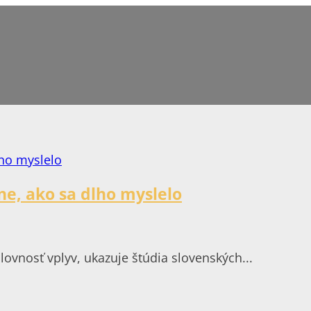
ne, ako sa dlho myslelo
ovnosť vplyv, ukazuje štúdia slovenských...