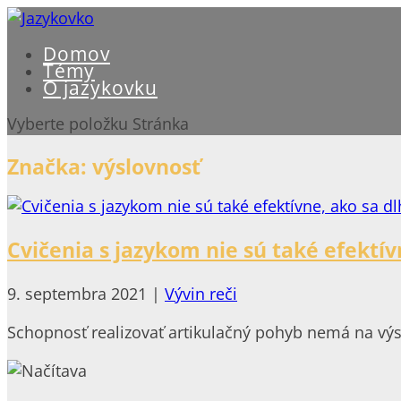
Domov
Témy
O jazykovku
Vyberte položku Stránka
Značka:
výslovnosť
Cvičenia s jazykom nie sú také efektív
9. septembra 2021
|
Vývin reči
Schopnosť realizovať artikulačný pohyb nemá na výsl