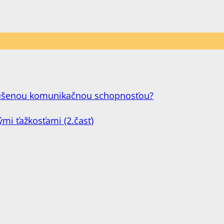
narušenou komunikačnou schopnosťou?
ými ťažkosťami (2.časť)