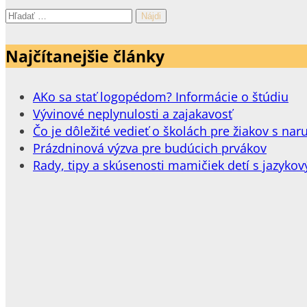
Hľadať:
Najčítanejšie články
AKo sa stať logopédom? Informácie o štúdiu
Vývinové neplynulosti a zajakavosť
Čo je dôležité vedieť o školách pre žiakov s 
Prázdninová výzva pre budúcich prvákov
Rady, tipy a skúsenosti mamičiek detí s jazykov