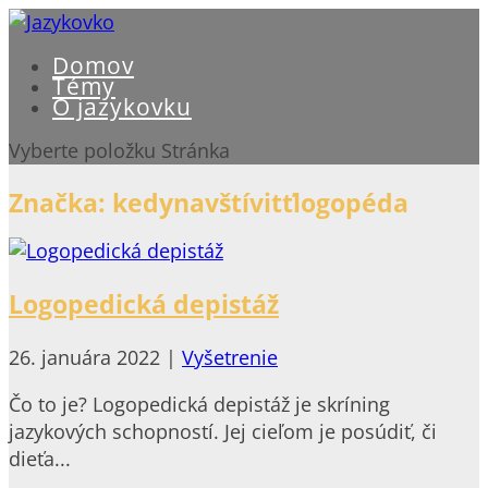
Domov
Témy
O jazykovku
Vyberte položku Stránka
Značka:
kedynavštívitťlogopéda
Logopedická depistáž
26. januára 2022
|
Vyšetrenie
Čo to je? Logopedická depistáž je skríning
jazykových schopností. Jej cieľom je posúdiť, či
dieťa...