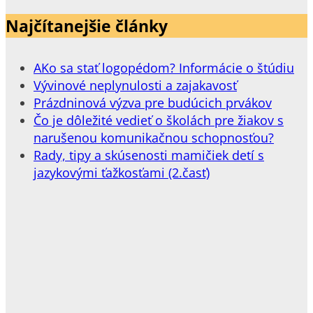
Najčítanejšie články
AKo sa stať logopédom? Informácie o štúdiu
Vývinové neplynulosti a zajakavosť
Prázdninová výzva pre budúcich prvákov
Čo je dôležité vedieť o školách pre žiakov s
narušenou komunikačnou schopnosťou?
Rady, tipy a skúsenosti mamičiek detí s
jazykovými ťažkosťami (2.časť)