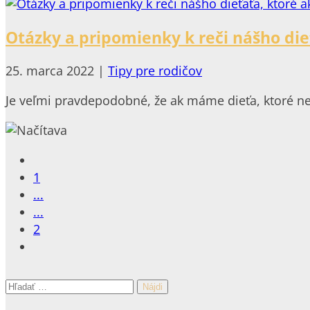
Otázky a pripomienky k reči nášho di
25. marca 2022
|
Tipy pre rodičov
Je veľmi pravdepodobné, že ak máme dieťa, ktoré ne
1
...
...
2
Hľadať: