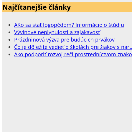
Najčítanejšie články
AKo sa stať logopédom? Informácie o štúdiu
Vývinové neplynulosti a zajakavosť
Prázdninová výzva pre budúcich prvákov
Čo je dôležité vedieť o školách pre žiakov s 
Ako podporiť rozvoj reči prostredníctvom znak