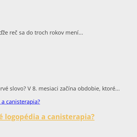
ďže reč sa do troch rokov mení...
rvé slovo? V 8. mesiaci začína obdobie, ktoré...
 logopédia a canisterapia?