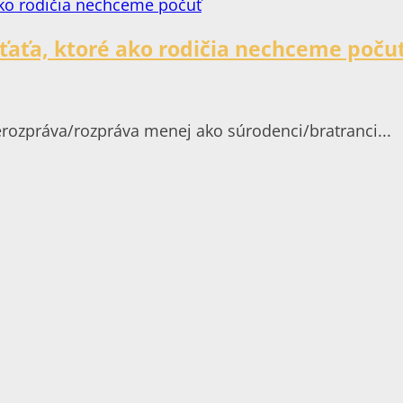
eťaťa, ktoré ako rodičia nechceme poču
rozpráva/rozpráva menej ako súrodenci/bratranci...