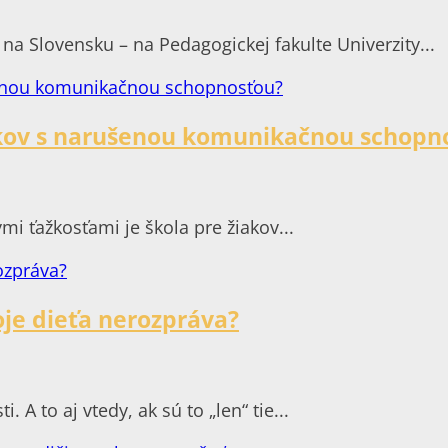
a Slovensku – na Pedagogickej fakulte Univerzity...
žiakov s narušenou komunikačnou schopn
mi ťažkosťami je škola pre žiakov...
je dieťa nerozpráva?
 A to aj vtedy, ak sú to „len“ tie...