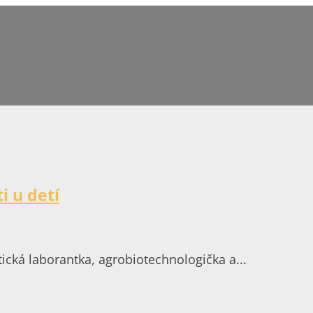
i u detí
cká laborantka, agrobiotechnologička a...