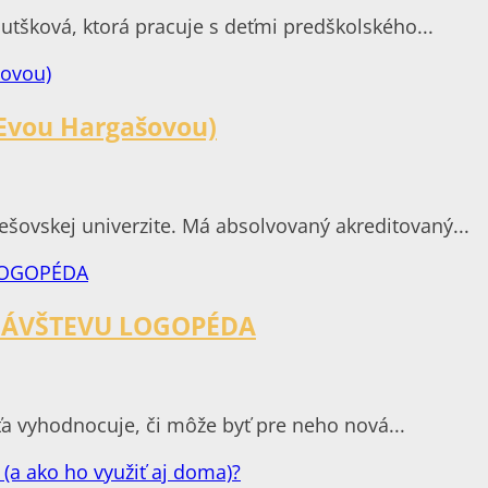
Putšková, ktorá pracuje s deťmi predškolského...
 Evou Hargašovou)
šovskej univerzite. Má absolvovaný akreditovaný...
 NÁVŠTEVU LOGOPÉDA
ieťa vyhodnocuje, či môže byť pre neho nová...