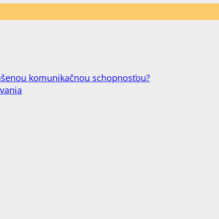
narušenou komunikačnou schopnosťou?
ovania