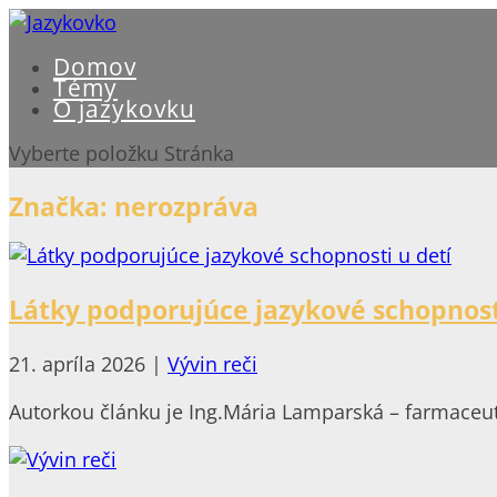
Domov
Témy
O jazykovku
Vyberte položku Stránka
Značka:
nerozpráva
Látky podporujúce jazykové schopnost
21. apríla 2026
|
Vývin reči
Autorkou článku je Ing.Mária Lamparská – farmaceuti