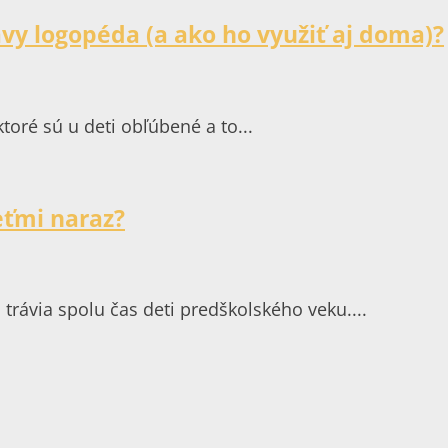
avy logopéda (a ako ho využiť aj doma)?
ktoré sú u deti obľúbené a to...
eťmi naraz?
a trávia spolu čas deti predškolského veku....