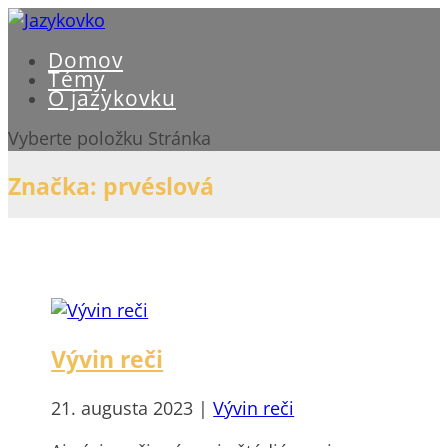
Domov
Témy
O jazykovku
Vyberte položku Stránka
Značka:
prvéslová
Vývin reči
21. augusta 2023
|
Vývin reči