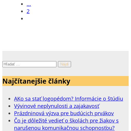
...
2
Hľadať:
Najčítanejšie články
AKo sa stať logopédom? Informácie o štúdiu
Vývinové neplynulosti a zajakavosť
Prázdninová výzva pre budúcich prvákov
Čo je dôležité vedieť o školách pre žiakov s
narušenou komunikačnou schopnosťou?