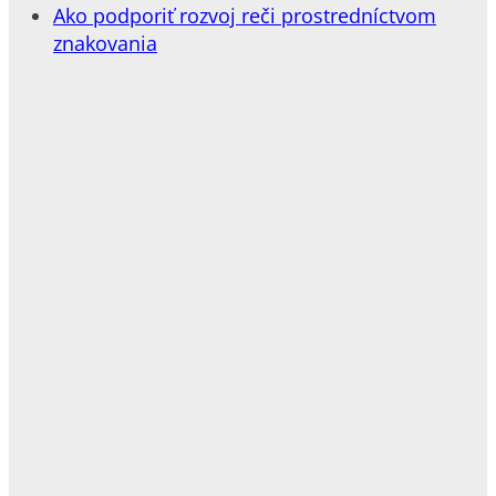
Ako podporiť rozvoj reči prostredníctvom
znakovania