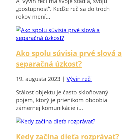
Aj vývin reči má svoje štádiá, svoju
„postupnosť“. Keďže reč sa do troch
rokov mení...
Ako spolu súvisia prvé slová a
separačná úzkosť?
19. augusta 2023
|
Vývin reči
Stálosť objektu je často skloňovaný
pojem, ktorý je prienikom obdobia
zámernej komunikácie i...
Kedy začína dieťa rozprávať?